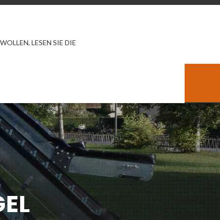
 WOLLEN, LESEN SIE DIE
E
FAQ
KONTAKTIERE UNS
DEUTSCH
N
O
(
T
N
)
-
I
T
A
L
Y
3
8
0
1
1
GEL