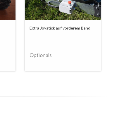
Extra Joystick auf vorderem Band
Zwei-Qu
mit eige
Granatäp
Hebebühn
Optionals
Option