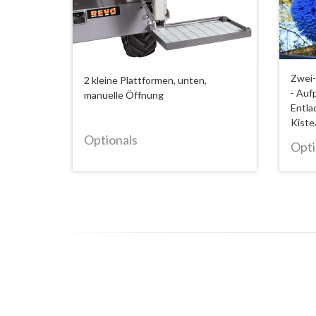
ssystem
Zwei-
2 kleine Plattformen, unten,
- Auf
manuelle Öffnung
r
Entla
e
Kiste
Optionals
Opti