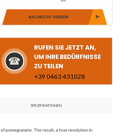
NACHRICHT SENDEN
RUFEN SIE JETZT AN,
UM IHRE BEDÜRFNISSE
ZU TEILEN
+
3
9
0
4
6
3
4
3
1
0
2
8
SPEZIFIKATIONEN
of pomegranate. The result, a true revolution in