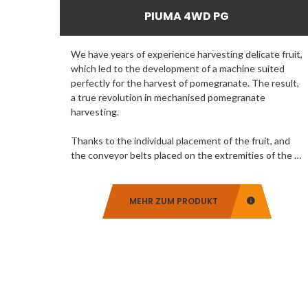
PIUMA 4WD PG
We have years of experience harvesting delicate fruit,
which led to the development of a machine suited
perfectly for the harvest of pomegranate. The result,
a true revolution in mechanised pomegranate
harvesting.
Thanks to the individual placement of the fruit, and
the conveyor belts placed on the extremities of the …
MEHR ZUM PRODUKT