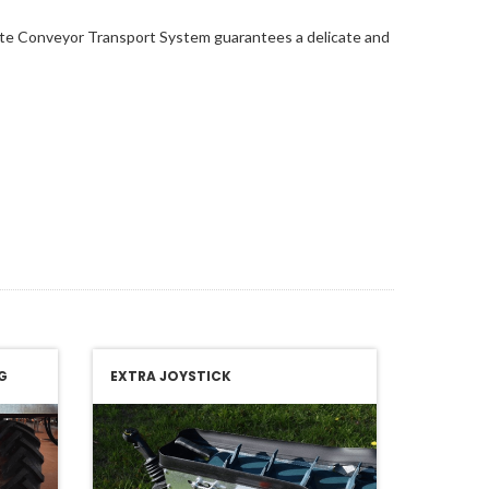
anate Conveyor Transport System guarantees a delicate and
G
EXTRA JOYSTICK
ZWEI-Q
TRENNU
FÖRDER