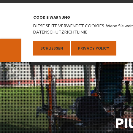
COOKIE WARNUNG
DIESE SEITE VERWENDET COOKIES. Wenn Sie weiter
DATENSCHUTZRICHTLINIE
SCHLIESSEN
PRIVACY POLICY
HOM
RUF UNS JETZT AN
+
3
9
0
4
6
3
4
3
1
0
2
8
PI