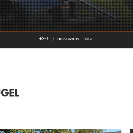
H
O
M
E
PIUMA 4WD PG – HÜGEL
AKTUELL:
ÜGEL