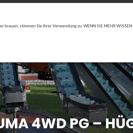
 brauen, stimmen Sie ihrer Verwendung zu. WENN SIE MEHR WISSEN
E
COMPANY
PRODUKTE
SERVIC
HABEN SIE FRAGEN?
ZENTRALE
I
N
F
O
@
R
E
V
O
I
T
A
L
I
A
.
I
T
V
I
A
D
E
Z
I
N
I
S
,
6
C
A
V
A
R
E
UMA 4WD PG – HÜ